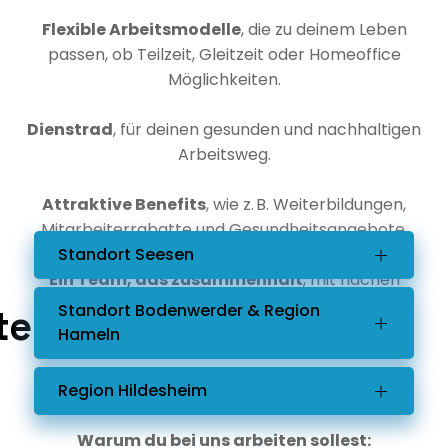
Flexible Arbeitsmodelle
, die zu deinem Leben
passen, ob Teilzeit, Gleitzeit oder Homeoffice
Möglichkeiten.
Dienstrad
, für deinen gesunden und nachhaltigen
Arbeitsweg.
Attraktive Benefits
, wie z. B. Weiterbildungen,
Mitarbeiterrabatte und Gesundheitsangebote.
Standort Seesen
Ein Team, das zusammenhält
, mit flachen
Hierarchien und echtem Miteinander.
Standort Bodenwerder & Region
te:
Hameln
Region Hildesheim
Warum du bei uns arbeiten sollest: