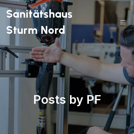
Sanitätshaus
Sturm Nord
Posts by
PF