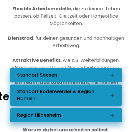
Flexible Arbeitsmodelle
, die zu deinem Leben
passen, ob Teilzeit, Gleitzeit oder Homeoffice
Möglichkeiten.
Dienstrad
, für deinen gesunden und nachhaltigen
Arbeitsweg.
Attraktive Benefits
, wie z. B. Weiterbildungen,
Mitarbeiterrabatte und Gesundheitsangebote.
Standort Seesen
Ein Team, das zusammenhält
, mit flachen
Hierarchien und echtem Miteinander.
Standort Bodenwerder & Region
te:
Hameln
Region Hildesheim
Warum du bei uns arbeiten sollest: